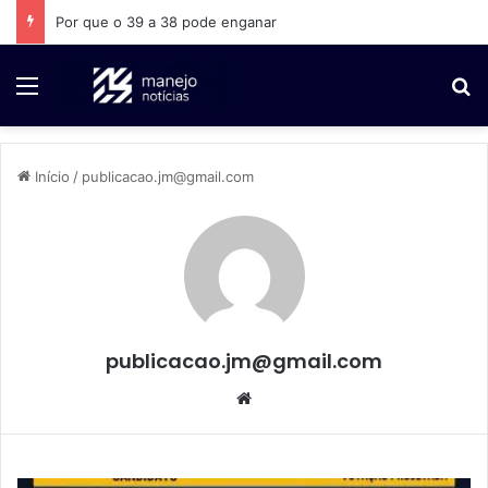
A Bahia não cabe numa fotografia
Menu
P
Início
/
publicacao.jm@gmail.com
publicacao.jm@gmail.com
We
bsi
te