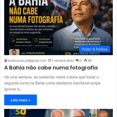
Poder & Política
publicacao.jm@gmail.com
1 semana atrás
0
68
A Bahia não cabe numa fotografia
Há uma semana, ao sustentar nesta coluna que tratar o
segundo turno na Bahia como desfecho inevitável exigia
ignorar a…
Leia mais »