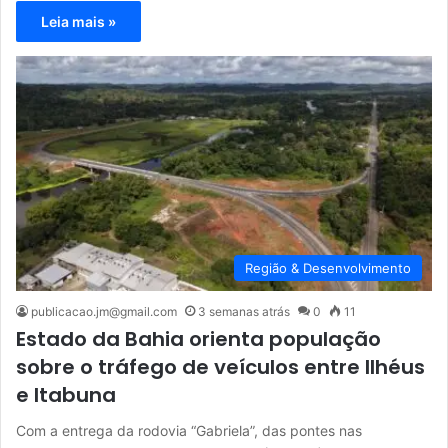
Leia mais »
Região & Desenvolvimento
publicacao.jm@gmail.com
3 semanas atrás
0
11
Estado da Bahia orienta população
sobre o tráfego de veículos entre Ilhéus
e Itabuna
Com a entrega da rodovia “Gabriela”, das pontes nas