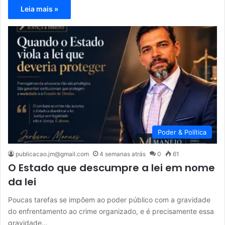
Leia mais »
Poder & Política
publicacao.jm@gmail.com
4 semanas atrás
0
61
O Estado que descumpre a lei em nome
da lei
Poucas tarefas se impõem ao poder público com a gravidade
do enfrentamento ao crime organizado, e é precisamente essa
gravidade…