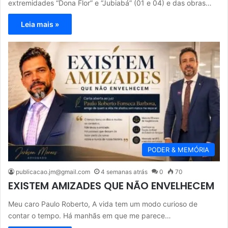
extremidades “Dona Flor” e “Jubiabá” (01 e 04) e das obras…
Leia mais »
PODER & MEMÓRIA
publicacao.jm@gmail.com
4 semanas atrás
0
70
EXISTEM AMIZADES QUE NÃO ENVELHECEM
Meu caro Paulo Roberto, A vida tem um modo curioso de
contar o tempo. Há manhãs em que me parece…