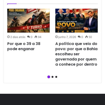
2 dias atrás
0
94
junho 7, 2026
0
50
A
Por que o 39 a 38
A política que veio do
pode enganar
povo: por que a Bahia
escolheu ser
governada por quem
a conhece por dentro