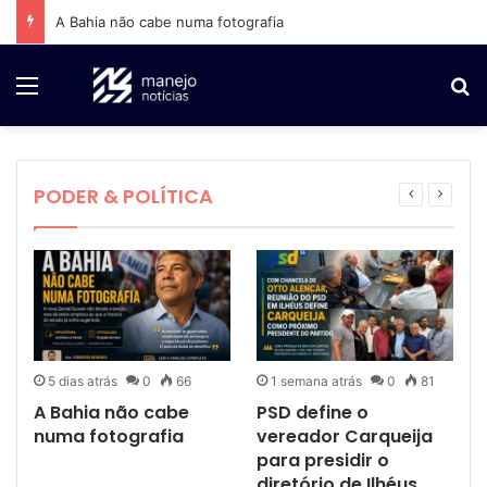
A Bahia não cabe numa fotografia
Menu
P
1 semana atrás
2 semanas atrás
5 dias atrás
PSD define o vereador Carqueija para
Na Bahia, tratar o segundo turno como
A Bahia não cabe numa fotografia
presidir o diretório de Ilhéus
inevitável já exige ignorar a história
Poder & Política
Poder & Política
Poder & Política
PODER & POLÍTICA
5 dias atrás
0
66
1 semana atrás
0
81
A Bahia não cabe
PSD define o
numa fotografia
vereador Carqueija
para presidir o
diretório de Ilhéus