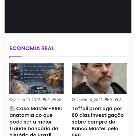
ECONOMIA REAL
janeiro 19, 2026
0
26
janeiro 16, 2026
0
3
Caso Master–BRB:
Toffoli prorroga por
anatomia do que
60 dias investigação
pode ser a maior
sobre compra do
fraude bancária da
Banco Master pelo
história do Brasil
BRB