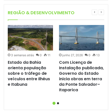
REGIÃO & DESENVOLVIMENTO
3 semanas atrás
0
11
junho 27, 2026
0
13
Estado da Bahia
Com Licença de
orienta população
Instalação publicada,
sobre o tráfego de
Governo do Estado
veículos entre Ilhéus
inicia obras em terra
e Itabuna
da Ponte Salvador–
Itaparica