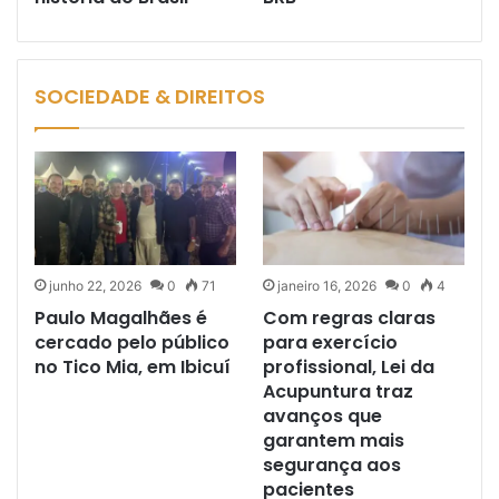
SOCIEDADE & DIREITOS
junho 22, 2026
0
71
janeiro 16, 2026
0
4
Paulo Magalhães é
Com regras claras
cercado pelo público
para exercício
no Tico Mia, em Ibicuí
profissional, Lei da
Acupuntura traz
avanços que
garantem mais
segurança aos
pacientes