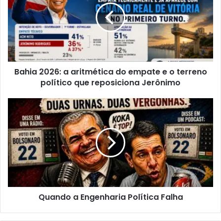
i
a
2
0
2
6
Bahia 2026: a aritmética do empate e o terreno
:
político que reposiciona Jerônimo
a
a
r
Q
i
u
t
a
m
n
é
d
t
o
i
a
c
E
a
n
d
Quando a Engenharia Política Falha
g
o
e
e
n