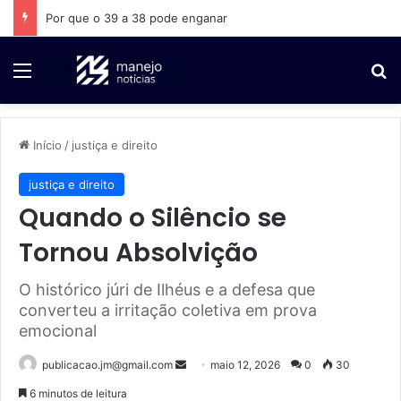
A Bahia não cabe numa fotografia
Menu
P
Início
/
justiça e direito
justiça e direito
Quando o Silêncio se
Tornou Absolvição
O histórico júri de Ilhéus e a defesa que
converteu a irritação coletiva em prova
emocional
publicacao.jm@gmail.com
M
maio 12, 2026
0
30
a
6 minutos de leitura