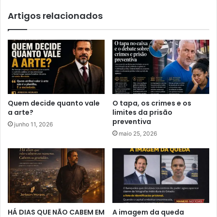
m
h
Artigos relacionados
p
a
a
r
t
i
e
a
e
P
o
o
t
l
e
í
r
t
Quem decide quanto vale
O tapa, os crimes e os
r
i
a arte?
limites da prisão
e
c
preventiva
junho 11, 2026
n
a
maio 25, 2026
o
F
p
a
o
l
l
h
í
a
t
i
c
HÁ DIAS QUE NÃO CABEM EM
A imagem da queda