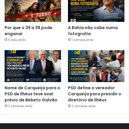
Por que o 39 a 38 pode
A Bahia não cabe numa
enganar
fotografia
6 dias atrás
1 semana atrás
Nome de Carqueija para o
PSD define o vereador
PSD de Ilhéus teve aval
Carqueija para presidir o
prévio de Bebeto Galvão
diretório de Ilhéus
2 semanas atrás
2 semanas atrás