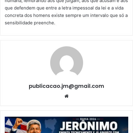
humana, lembrando aos que julgam, aos que acusam e aos
que defendem que entre a letra impessoal da lei e a vida
concreta dos homens existe sempre um intervalo que só a
sensibilidade preenche.
publicacao.jm@gmail.com
We
bsi
te
B
a
h