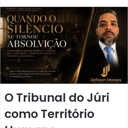
n
d
e
u
m
e
-
m
a
i
l
O Tribunal do Júri
como Território