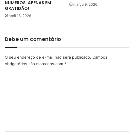
o
NUMEROS. APENAS EM
março 9, 2026
q
GRATIDÃO!
u
abril 18, 2026
e
r
e
Deixe um comentário
p
o
s
O seu endereço de e-mail não será publicado.
Campos
i
obrigatórios são marcados com
*
c
i
C
o
n
o
a
m
J
e
e
r
n
ô
t
n
i
á
m