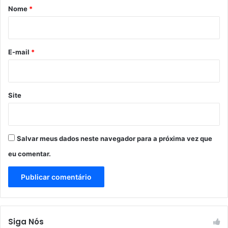
r
Nome
*
o
i
o
*
E-mail
*
Site
Salvar meus dados neste navegador para a próxima vez que
eu comentar.
Siga Nós