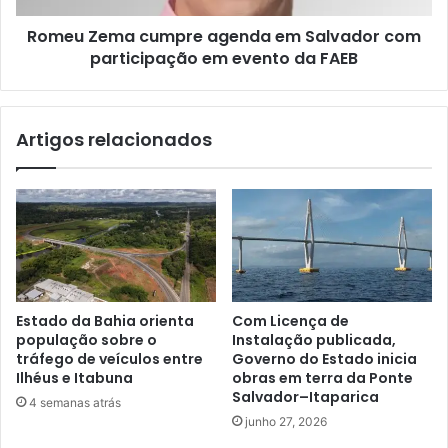
s
a
p
Romeu Zema cumpre agenda em Salvador com
c
o
participação em evento da FAEB
u
n
m
s
p
a
r
Artigos relacionados
b
e
i
a
l
g
i
e
z
n
a
d
ç
a
ã
e
o
m
Estado da Bahia orienta
Com Licença de
d
S
população sobre o
Instalação publicada,
e
a
tráfego de veículos entre
Governo do Estado inicia
c
l
Ilhéus e Itabuna
obras em terra da Ponte
o
v
Salvador–Itaparica
4 semanas atrás
r
a
junho 27, 2026
r
d