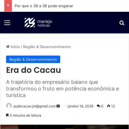
Por que o 39 a 38 pode enganar
Menu
P
Início
/
Região & Desenvolvimento
Região & Desenvolvimento
Era do Cacau
A trajetória do empresário baiano que
transformou o fruto em potência econômica e
turística
publicacao.jm@gmail.com
M
janeiro 16, 2026
0
12
a
3 minutos de leitura
n
d