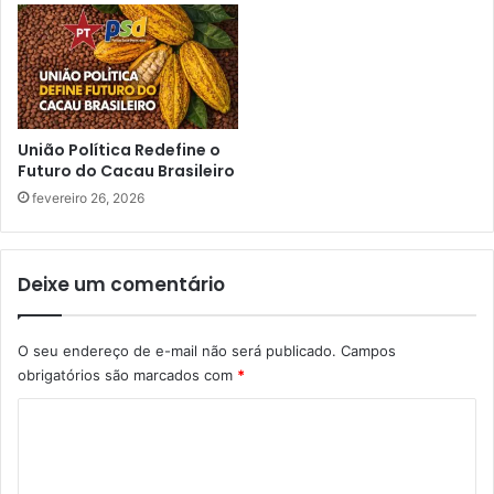
e
o
t
r
o
c
r
o
e
m
s
p
p
a
União Política Redefine o
o
Futuro do Cacau Brasileiro
r
r
t
fevereiro 26, 2026
f
i
a
c
l
i
Deixe um comentário
h
p
a
a
s
ç
O seu endereço de e-mail não será publicado.
Campos
d
ã
obrigatórios são marcados com
*
e
o
c
e
C
o
m
n
o
e
s
v
m
t