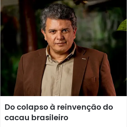
e
u
m
e
-
m
a
i
l
Do colapso à reinvenção do
cacau brasileiro