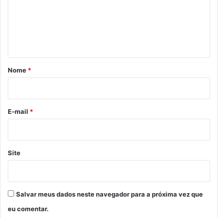
e
e
r
n
u
t
n
t
o
t
o
d
r
a
á
a
F
r
Nome
*
s
A
i
E
B
o
*
E-mail
*
Site
Salvar meus dados neste navegador para a próxima vez que
eu comentar.