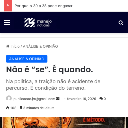
A Bahia não cabe numa fotografia
Menu
P
Início
/
ANÁLISE & OPINIÃO
ANÁLISE & OPINIÃO
Não é “se”. É quando.
Na política, a traição não é acidente de
percurso. É condição do terreno.
publicacao.jm@gmail.com
M
fevereiro 19, 2026
0
a
108
3 minutos de leitura
n
d
e