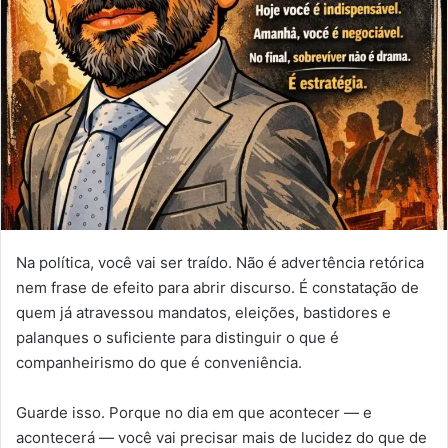
u
m
e
-
m
a
i
l
Na política, você vai ser traído. Não é advertência retórica
nem frase de efeito para abrir discurso. É constatação de
quem já atravessou mandatos, eleições, bastidores e
palanques o suficiente para distinguir o que é
companheirismo do que é conveniência.
Guarde isso. Porque no dia em que acontecer — e
acontecerá — você vai precisar mais de lucidez do que de