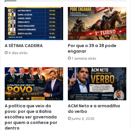
s
e
t
i
r
t
u
o
t
:
u
q
r
u
A SÉTIMA CADEIRA
Por que o 39 a 38 pode
a
a
enganar
i
4 dias atrás
n
1 semana atrás
s
d
q
o
u
u
e
m
f
t
a
r
v
i
o
b
A política que veio do
ACM Neto e a armadilha
r
u
povo: por que a Bahia
do verbo
e
n
escolheu ser governada
junho 4, 2026
c
a
por quem a conhece por
e
dentro
l