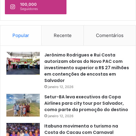
i
100,000
t
Seguidores
s
u
e
c
c
i
o
o
Popular
Recente
Comentários
n
n
v
a
e
l
Jerônimo Rodrigues e Rui Costa
n
d
autorizam obras do Novo PAC com
c
a
investimento superior a R$ 27 milhões
i
i
em contenções de encostas em
o
n
Salvador
n
f
a
janeiro 12, 2026
â
l
n
Setur-BA leva executivos da Copa
s
c
Airlines para city tour por Salvador,
u
i
como parte da promoção do destino
b
a
janeiro 12, 2026
e
s
Itabuna movimenta o turismo na
t
Costa do Cacau com Carnaval