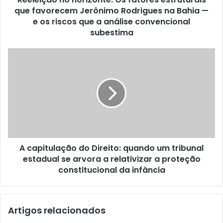
que favorecem Jerônimo Rodrigues na Bahia —
o
h
e os riscos que a análise convencional
o
subestima
r
i
A
z
c
o
a
n
p
t
i
e
t
:
u
O
l
s
a
f
A capitulação do Direito: quando um tribunal
ç
a
estadual se arvora a relativizar a proteção
ã
t
o
constitucional da infância
o
d
r
o
e
D
s
Artigos relacionados
i
e
r