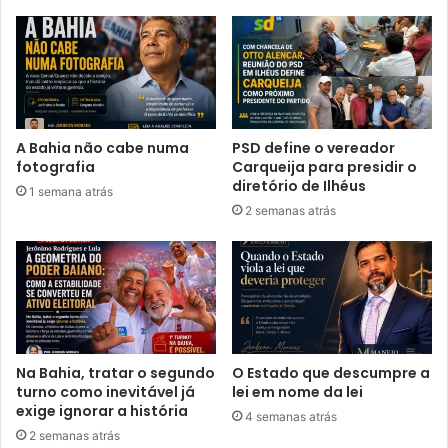
d
o
o
e
p
s
o
p
d
e
e
r
r
o
A Bahia não cabe numa
PSD define o vereador
b
u
fotografia
Carqueija para presidir o
a
o
diretório de Ilhéus
1 semana atrás
i
d
2 semanas atrás
a
e
n
s
o
f
:
e
c
c
o
h
m
o
o
Na Bahia, tratar o segundo
O Estado que descumpre a
a
turno como inevitável já
lei em nome da lei
e
exige ignorar a história
4 semanas atrás
s
2 semanas atrás