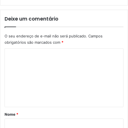
t
a
b
Deixe um comentário
i
l
i
O seu endereço de e-mail não será publicado.
Campos
d
a
obrigatórios são marcados com
*
d
C
e
s
o
e
m
c
o
e
n
n
v
t
e
r
á
t
r
e
Nome
*
u
i
e