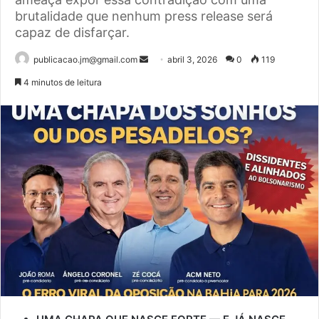
brutalidade que nenhum press release será
capaz de disfarçar.
publicacao.jm@gmail.com
M
abril 3, 2026
0
119
a
4 minutos de leitura
n
d
e
u
m
e
-
m
a
i
l