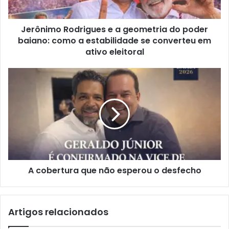
o
R
Jerônimo Rodrigues e a geometria do poder
o
baiano: como a estabilidade se converteu em
d
r
ativo eleitoral
i
g
A
u
c
e
o
s
b
e
e
a
r
g
t
e
u
o
r
m
A cobertura que não esperou o desfecho
a
e
q
t
u
r
e
Artigos relacionados
i
n
a
ã