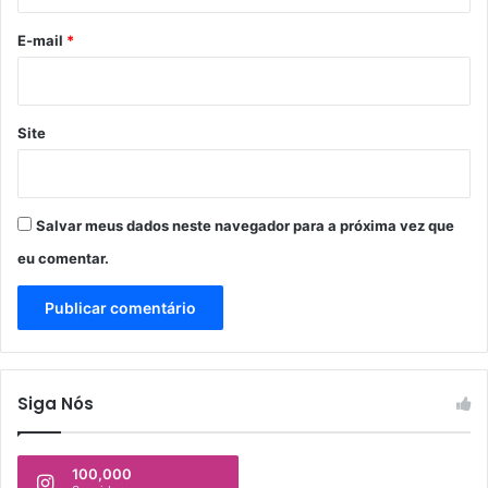
o
m
a
*
E-mail
*
t
i
v
o
Site
e
l
e
i
Salvar meus dados neste navegador para a próxima vez que
t
eu comentar.
o
r
a
l
Siga Nós
100,000