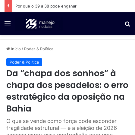
A Bahia não cabe numa fotografia
Menu
P
Início
/
Poder & Política
Poder & Política
Da “chapa dos sonhos” à
chapa dos pesadelos: o erro
estratégico da oposição na
Bahia
O que se vende como força pode esconder
fragilidade estrutural — e a eleição de 2026
ameaça expor essa contradição com uma