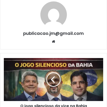
publicacao.jm@gmail.com
We
bsi
te
O
j
o
g
o
s
i
l
e
O jogo silencioso da vice na Bahia
n