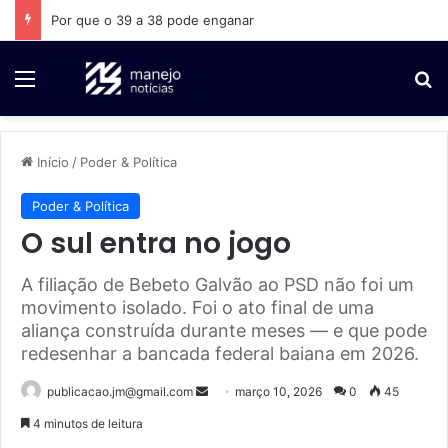
A Bahia não cabe numa fotografia
Menu
P
Início
/
Poder & Política
Poder & Política
O sul entra no jogo
A filiação de Bebeto Galvão ao PSD não foi um
movimento isolado. Foi o ato final de uma
aliança construída durante meses — e que pode
redesenhar a bancada federal baiana em 2026.
publicacao.jm@gmail.com
M
março 10, 2026
0
45
a
4 minutos de leitura
n