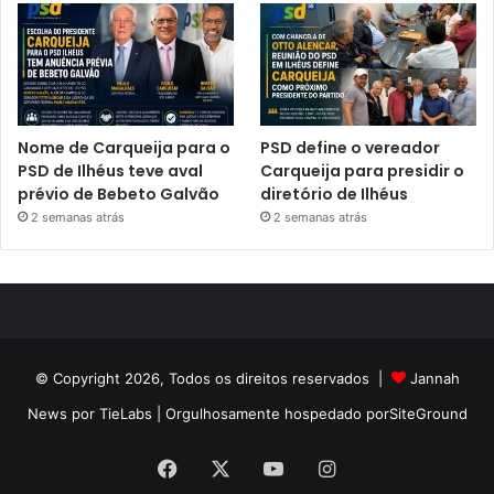
Nome de Carqueija para o
PSD define o vereador
PSD de Ilhéus teve aval
Carqueija para presidir o
prévio de Bebeto Galvão
diretório de Ilhéus
2 semanas atrás
2 semanas atrás
© Copyright 2026, Todos os direitos reservados |
Jannah
News por TieLabs
| Orgulhosamente hospedado por
SiteGround
Facebook
X
YouTube
Instagram