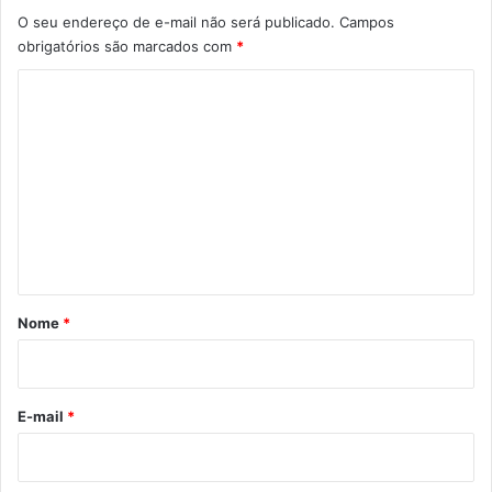
O seu endereço de e-mail não será publicado.
Campos
obrigatórios são marcados com
*
C
o
m
e
n
t
á
r
Nome
*
i
o
*
E-mail
*