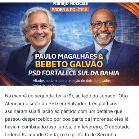
d
e
u
m
e
-
m
a
i
l
Na manhã de segunda-feira (9), ao lado do senador Otto
Alencar na sede do PSD em Salvador, três políticos
assinaram sua filiação ao partido com um detalhe que
passou despercebido por boa parte da imprensa: eles já
haviam combinado isso juntos, em fevereiro. O deputado
federal Raimundo Costa, o ex-prefeito de Serrinha