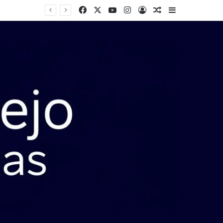
Facebook
X
YouTube
Instagram
Entrar
Artigo aleatório
Barra Latera