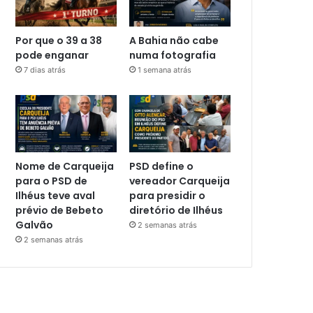
Por que o 39 a 38
A Bahia não cabe
pode enganar
numa fotografia
7 dias atrás
1 semana atrás
Nome de Carqueija
PSD define o
para o PSD de
vereador Carqueija
Ilhéus teve aval
para presidir o
prévio de Bebeto
diretório de Ilhéus
Galvão
2 semanas atrás
2 semanas atrás