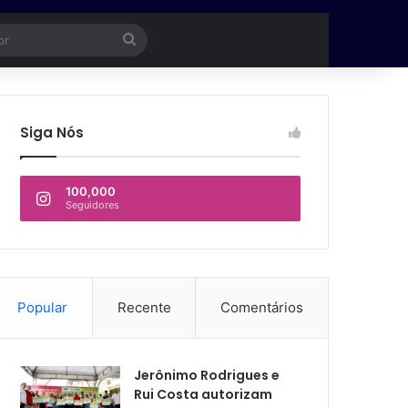
ório
Procurar
por
Siga Nós
100,000
Seguidores
Popular
Recente
Comentários
Jerônimo Rodrigues e
Rui Costa autorizam