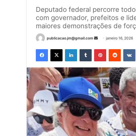
Deputado federal percorre todo
com governador, prefeitos e li
maiores demonstrações de forç
publicacao.jm@gmail.com
M
janeiro 16, 2026
a
Facebook
X
Linkedin
Tumblr
Pinterest
Reddit
n
d
e
u
m
e
-
m
a
i
l